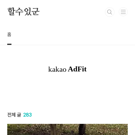
본문 바로가기
할수있군
홈
전체 글
283