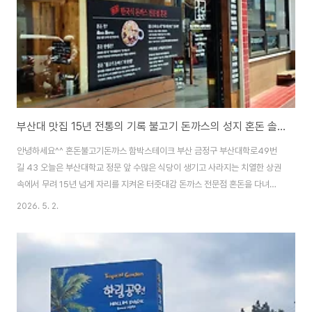
보통 40년이 넘은 노포라..
부산대 맛집 15년 전통의 기록 불고기 돈까스의 성지 혼돈 솔직 후기
안녕하세요^^ 혼돈불고기돈까스 함박스테이크 부산 금정구 부산대학로49번
길 43 오늘은 부산대학교 정문 앞 수많은 식당이 생기고 사라지는 치열한 상권
속에서 무려 15년 넘게 자리를 지켜온 터줏대감 돈까스 전문점 혼돈을 다녀왔
습니다.대학 시절의 추억이 깃든 곳이기도 하지만 최근 다시 방문했을 때 여전
2026. 5. 2.
한 가성비와 독보적인 맛에 감동하여 이렇게 기록을 남깁니다. 이웃분들께만
공유하는 부산대 혼돈 이용 꿀팁과 수익화 포인트까지 함께 담아볼게요.1. 입구
에서 느껴지는 15년의 자부심부산대 정문 근처 골목(부산대학로 49번길)을
걷다 보면 우드 톤의 따뜻한 외관을 가진 혼돈을 만날 수 있습니다.입구에는 이
곳의 역사와 철학이 담긴 안내문이 크게 붙어 있는데요.2009년 4월 1일 한국
식 불고기 돈까스라는 새로운 ..