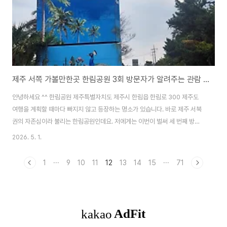
제주 서쪽 가볼만한곳 한림공원 3회 방문자가 알려주는 관람 코스 및 할인 꿀팁
안녕하세요 ^^ 한림공원 제주특별자치도 제주시 한림읍 한림로 300 제주도
여행을 계획할 때마다 빠지지 않고 등장하는 명소가 있습니다. 바로 제주 서북
권의 자존심이라 불리는 한림공원인데요. 저에게는 이번이 벌써 세 번째 방문
입니다.갈 때마다 새로운 꽃이 피어 있고 매번 다른 분위기를 자아내기에 도저
2026. 5. 1.
히 그냥 지나칠 수가 없더라고요.오늘은 방문자들에게 실질적인 도움이 되는
정보와 함께 한림공원의 9가지 테마를 꼼꼼하게 리뷰해 보겠습니다.1. 한림공
1
···
9
10
11
12
13
14
15
···
71
원 기본 정보 및 입장료 할인 팁먼저 여행객들이 가장 궁금해할 기본 정보부터
정리해 드릴게요.* 주소 제주 제주시 한림읍 한림로 300* 운영시간 매일
09:00 ~ 18:00 (입장 마감 17:00)* 주차 전용 주차장이 매우 넓어 초보 운전
자도 걱정 없습니..