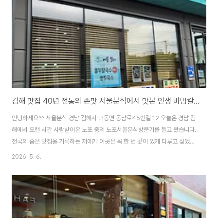
2011년 3월 지역 주민들이 자발적으로 참여하여 나무를 심고 가꾸어 만든 뜻
깊은 공간입니다.단순히..
김해 맛집 40년 전통의 손맛 서울분식에서 맛본 인생 비빔칼국수와 찐만두
안녕하세요^^ 서울분식 경남 김해시 대동면 동남로45번길 12 오늘은 경남 김
해에서 오랜 시간 사랑받아온 노포 중의 노포서울분식방문기를 들고 왔습니다.
전국의 숨은 맛집을 기록하는 저에게 이곳은 꼭 한 번 깊이 있게 다루고 싶었던
공간인데요.1983년부터 시작된 이 집의 내공은 단순히 가성비라는 단어로만
2026. 5. 6.
설명하기엔 부족함이 있었습니다.1. 김해의 자부심 착한 가격 모범업소의 품격
김해 서울분식 입구에 들어서면 가장 먼저 눈에 띄는 것이 행정안전부와 김해
시가 인증한 착한 가격 모범업소 명패입니다.요즘처럼 물가가 무섭게 치솟는
시기에 칼국수 한 그릇을 6,000원에 맛볼 수 있다는 것은 소비자 입장에서 더
할 나위 없는 축복이죠.하지만 가격보다 놀라운 것은 매장의 청결도였습니다.