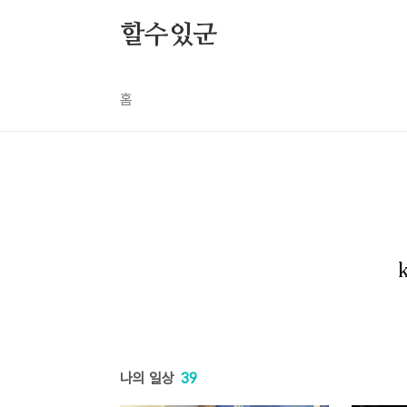
본문 바로가기
할수있군
홈
나의 일상
39