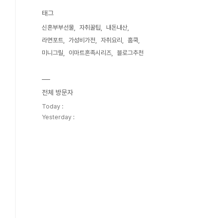
태그
신혼부부선물
자취꿀팁
내돈내산
라면포트
가성비가전
자취요리
홈쿡
미니그릴
이마트혼족시리즈
블로그추천
전체 방문자
Today :
Yesterday :