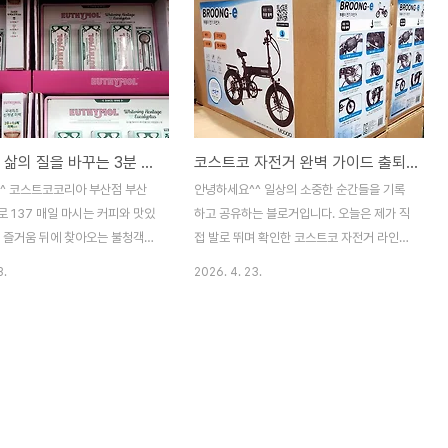
생활/리뷰 삶의 질을 바꾸는 3분 습관 코스트코 구강 케어 꿀템 완벽 비교 가이드
코스트코 자전거 완벽 가이드 출퇴근부터 주말 라이딩까지 나에게 딱 맞는 선택은
^ 코스트코코리아 부산점 부산
안녕하세요^^ 일상의 소중한 순간들을 기록
 137 매일 마시는 커피와 맛있
하고 공유하는 블로거입니다. 오늘은 제가 직
그 즐거움 뒤에 찾아오는 불청객이
접 발로 뛰며 확인한 코스트코 자전거 라인업
치아 고민입니다. 오늘은 제가 직
을 심층 분석해 드리려고 합니다.날씨가 따뜻
3.
2026. 4. 23.
 매장을 샅샅이 훑으며 발견한 욕
해지면서 건강 관리와 취미 생활을 위해 자전
체아이템들을 소개해 드리려고
거 구매를 고민하시는 분들이 정말 많죠? 하
닦는 것을 넘어 내 잇몸 상태와
지만 전기 자전거부터 일반 미니벨로까지 종
는 인생 치약&칫솔을 찾는 여정!
류가 너무 다양해 선택장애가 오기 마련입니
다.1. 욕실의 화룡점정, 감성과
다. 그래서 오늘은 코스트코에서 만날 수 있
시몰(EUTHYMOL) 가장 먼
는 대표 모델들의 특징과 장단점 그리고 나에
사로잡은 건 단연 유시몰 화이트닝
게 맞는 자전거 고르는 법까지 상세한 정보로