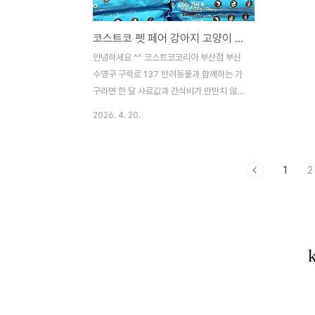
입니다)1. 2013년부터 이어진 명동의 터줏
헤리티지세트
대감명동피자는 2013년에 처음 문을 열었다
전통의 이 
코스트코 펫 페어 강아지 고양이 사료·간식 베스트 10종 완벽 정리 가격 성분가성비 비교
고 해요. 유행이 빠르게 변하는 명동 거리에
키지로 유명
서 10년 넘게 자리를 지켰다는 것만으로도
클래식한 치
안녕하세요 ^^ 코스트코코리아 부산점 부산
그 내공을 짐작할 수 있었는데요. 입구에 들
막 한 방울까
수영구 구락로 137 반려동물과 함께하는 가
어서자마자 저를 반긴 ..
감 처음 ..
구라면 한 달 사료값과 간식비가 만만치 않으
실 겁니다.오늘은 코스트코 매장에서 직접 확
2026. 4. 20.
인한 2026년 최신 반려동물 용품 리스트와
가격 정보를 상세히 공유해 드립니다.애견인
애묘인분들은 이번 포스팅을 통해 온라인 최
1
2
저가와 꼼꼼히 비교해 보시고 현명한 쇼핑 하
시길 바랍니다!1. 강아지 주식 및 사료 가성비
와 유기농의 조화① 커클랜드 시그니처 프리
미엄 애견사료 (15.87kg / 72,900원)코스
트코의 PB 브랜드 커클랜드의 네이처스 도메
인 연어 & 고구마 사료입니다.* 특징 곡물이
들어가지 않은 그레인 프리 제품으로 식이 알
러지가 있는 강아지들에게 추천합니다.* 장
점 15.87kg라는 어마어마한 용량 덕분에 대