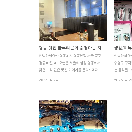
명동 맛집 블루리본이 증명하는 치즈의 성지 명동피자 명동본점 방문기
안녕하세요^^ 명동피자 명동본점 서울 중구
안녕하세요^
명동10길 41 오늘은 서울의 심장 명동에서
수영구 구락로
찾은 보석 같은 맛집 이야기를 들려드리려고
는 음식들 
합니다. 명동은 워낙 관광객이 많고 식당이
있죠? 바로 
2026. 4. 24.
2026. 4. 2
넘쳐나다 보니 오히려 진짜 맛있는 곳이 어딜
접 코스트코
까? 고민하게 되는 곳이죠. 저 역시 수많은 선
실의 세대교
택지 사이에서 고민하다가 무려 7년 연속 블
해요.단순히 
루리본을 받았다는 명동피자 명동본점으로
취향에 딱 맞
발걸음을 옮겼습니다. 결론부터 말씀드리면
지금 시작합니
이곳은 치즈에 진심인 분들이라면 절대 놓쳐
성능의 만남유
서는 안 될 곳이었어요.(저희 집아이가 진심
저 눈길을 