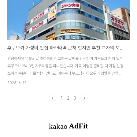
후쿠오카 가성비 맛집 하카타역 근처 현지인 추천 교자의 오쇼 메뉴 가격 솔직 후기
안녕하세요 ^^5월 말 초여름의 싱그러운 날씨를 만끽하며 가족들과 함께 일본
후쿠오카 2박 3일 자유여행을 다녀왔습니다. 가족 여행을 준비할 때 가장 신경
쓰이는 부분이 바로 '식사'인데요. 아이부터 부모님까지 모두의 입맛을 만족시
켜야 하고 유명 맛집들의 악명 높은 웨이팅 피해야 하기 때문입니다.오늘은 하
2026. 6. 12.
카타역 주변에 위치한 그야말로 대성공이었던 가성비 현지인 맛집 교자의 오쇼
(餃子の王将) 하카타 스테이션 윙(Hakata Station Wing)점 방문기를 공유
1
2
3
해 보려고 합니다. 불향 가득한 인생 볶음밥부터 육즙이 팡팡 터지는 교자까지
온 가족이 감탄했던 솔직한 맛 평가와 예산을 아낄 수 있는 런치 세트 주문 꿀팁
까지 상세히 정리해 드립니다. 1. 교자의 오쇼 하카타 스테이션 윙점 위치 및 정
보일본 전역..