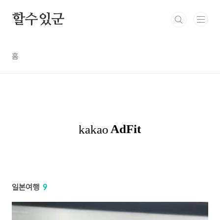
본문 바로가기
할수있군
홈
일본여행
9