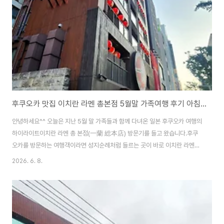
활기찬 에너지를 자랑하는 텐진 본점(本店)이었는데요. 밤 12시가 넘은 늦은
심야 시간에 방문했음..
후쿠오카 맛집 이치란 라멘 총본점 5월말 가족여행 후기 아침 6시 새벽 오픈런 주문 황금레시피 심야할증 요금 꿀팁 총정리
안녕하세요^^ 오늘은 지난 5월 말 가족들과 함께 다녀온 일본 후쿠오카 여행의
하이라이트이치란 라멘 총 본점(一蘭 総本店) 방문기를 들고 왔습니다.후쿠
오카를 방문하는 여행객이라면 성지순례처럼 들르는 곳이 바로 이치란 라멘인
데요. 워낙 대기 줄이 길기로 악명이 높은 곳이다 보니 어린아이부터 부모님까
2026. 6. 8.
지 동반한 가족 여행에서는 웨이팅 자체가 큰 부담이 될 수밖에 없습니다.그래
서 저희 가족은 머리를 써서 오전 6시 새벽 오픈런이라는 과감한 선택을 했습
니다! 결과는 대성공이었는데요. 직접 매장에서 찍은 생생한 사진들을 바탕으
로 키오스크 이용 방법 결제 수단 이치란 황금 레시피 그리고 아침 방문 시 가장
중요한 심야 할증 요금 회피 팁까지 정보성 가득하게 담아 아낌없이 정리해 드