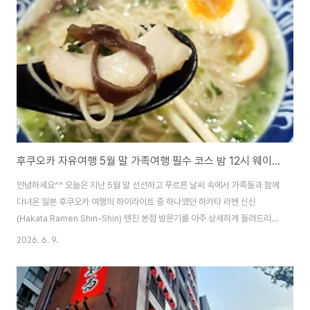
후쿠오카 자유여행 5월 말 가족여행 필수 코스 밤 12시 웨이팅도 아깝지 않은 하카타 라멘 신신(Shin-Shin) 텐진 본점 솔직 후기
안녕하세요^^ 오늘은 지난 5월 말 선선하고 푸르른 날씨 속에서 가족들과 함께
다녀온 일본 후쿠오카 여행의 하이라이트 중 하나였던 하카타 라멘 신신
(Hakata Ramen Shin-Shin) 텐진 본점 방문기를 아주 상세하게 들려드리려
고 합니다.후쿠오카 여행을 계획할 때 절대 빼놓을 수 없는 소울 푸드가 바로 돈
2026. 6. 9.
코츠 라멘이죠. 현지에는 이치란 잇푸도 단보라멘 등 전 세계적으로 유명한 라
멘 체인점들이 정말 많지만 현지 직장인들과 글로벌 관광객 모두에게 독보적인
사랑을 받으며 밤낮없이 문전성시를 이루는 곳을 꼽으라면 단연신신라멘
(Shin-Shin)입니다. 저희가 방문한 곳은 여러 분점 중에서도 가장 깊은 역사와