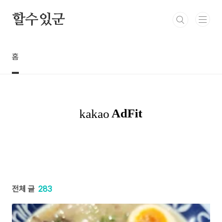
본문 바로가기
할수있군
홈
전체 글
283