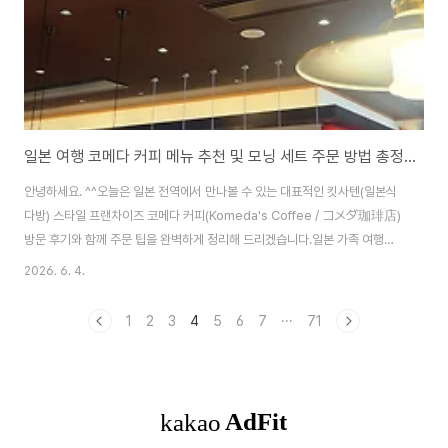
일본 여행 코메다 커피 메뉴 추천 및 모닝 세트 주문 방법 총정리 (메뉴판 포함)
안녕하세요. ^^오늘은 일본 전역에서 만나볼 수 있는 대표적인 킷사텐(일본식
다방) 스타일 프랜차이즈 코메다 커피(Komeda's Coffee / コメダ珈琲店)
방문 후기와 함께 주문 팁을 완벽하게 정리해 드리겠습니다.일본 가족 여행을
계획 중이시거나 현지인들이 사랑하는 레트로한 감성의 카페에서 가성비 좋은
2026. 6. 4.
아침 식사를 즐기고 싶으신 분들이라면 필수 코스로 꼽히는 곳인데요. 일본의
시그니처 음료인 멜론소다를 제대로 맛볼 수 있는 곳이기도 합니다. 메뉴 종류
1
2
3
4
5
6
7
···
71
부터 가격 그리고 오전 11시까지 제공되는 모닝 서비스 이용 방법까지 상세히
알아보겠습니다.1. 코메다 커피를 추천하는 이유와 매장 특징코메다 커피는
1968년 일본 나고야에서 시작되어 현재는 일본 전역에 수많은 점포를 두고 있
는 대형 카페 브랜드입니다..