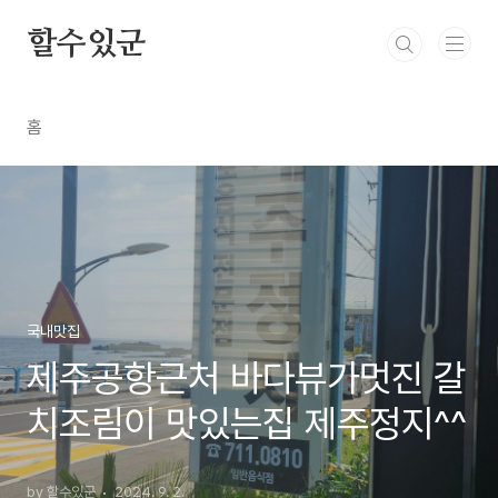
본문 바로가기
할수있군
홈
국내맛집
제주공항근처 바다뷰가멋진 갈
치조림이 맛있는집 제주정지^^
by 할수있군
2024. 9. 2.