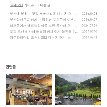
'
국내맛집
' 카테고리의 다른 글
부산대 분위기 맛집 코코브라운 다녀온 후기^^
2024.10.08
부산양산근교 카페가 정원뷰 포토존이 이쁜곳
(16)
2024.10.07
느티나무의사랑카페♡♡
남포동에서 베트남감성을 느낀 콩카페 후기
(1)
2024.07.24
포항 오션뷰 카페 러블랑 카페후기(화진해수
(0)
2024.07.10
욕장 근처)
경주황리단길 읍천리382 다녀온 후기
(1)
2024.06.18
(0)
관련글