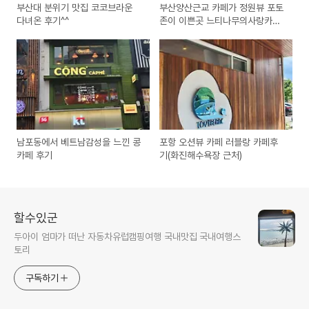
부산대 분위기 맛집 코코브라운
부산양산근교 카페가 정원뷰 포토
다녀온 후기^^
존이 이쁜곳 느티나무의사랑카페
♡♡
남포동에서 베트남감성을 느낀 콩
포항 오션뷰 카페 러블랑 카페후
카페 후기
기(화진해수욕장 근처)
할수있군
두아이 엄마가 떠난 자동차유럽캠핑여행 국내맛집 국내여행스
토리
구독하기