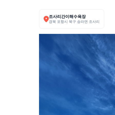
조사리간이해수욕장
경북 포항시 북구 송라면 조사리