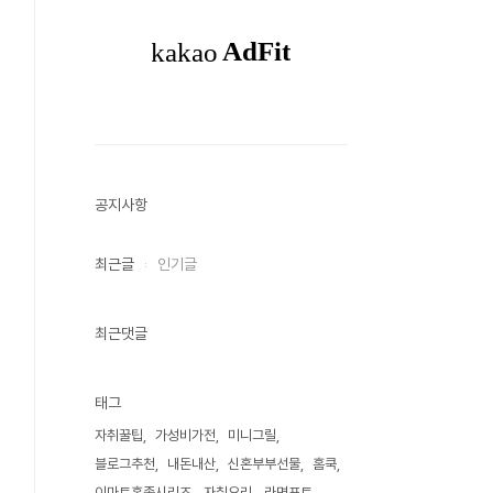
공지사항
최근글
인기글
최근댓글
태그
자취꿀팁
가성비가전
미니그릴
블로그추천
내돈내산
신혼부부선물
홈쿡
이마트혼족시리즈
자취요리
라면포트