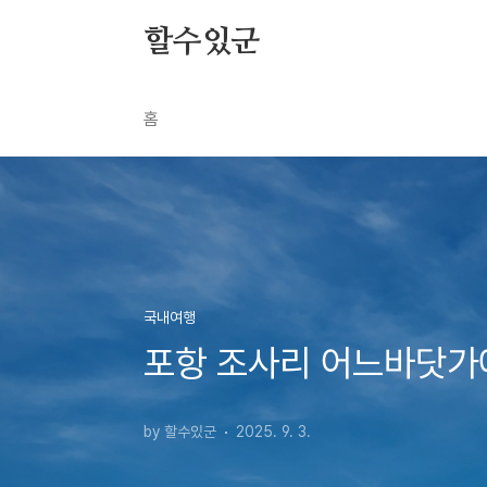
본문 바로가기
할수있군
홈
국내여행
포항 조사리 어느바닷가
by 할수있군
2025. 9. 3.