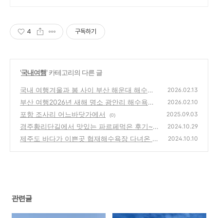
4
구독하기
'
국내여행
' 카테고리의 다른 글
국내 여행겨울과 봄 사이 부산 해운대 해수욕
2026.02.13
장
부산 여행2026년 새해 명소 광안리 해수욕장
(0)
2026.02.10
안녕 광안리 포토존 빛의 터널 후기
포항 조사리 어느바닷가에서
(0)
2025.09.03
(0)
경주황리단길에서 맛있는 파르페먹은 후기~
2024.10.29
제주도 바다가 이쁜곳 협재해수욕장 다녀온 후
(1)
2024.10.10
기 (제주도 가을여행)
(0)
관련글