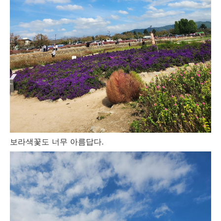
보라색꽃도 너무 아름답다.