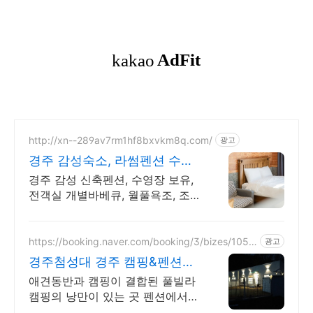
http://xn--289av7rm1hf8bxvkm8q.com/
광고
경주 감성숙소, 라썸펜션 수영
장 바베큐 스파펜션
경주 감성 신축펜션, 수영장 보유,
전객실 개별바베큐, 월풀욕조, 조
식, 픽업
https://booking.naver.com/booking/3/bizes/1050
광고
296
경주첨성대 경주 캠핑&펜션의
핫플
애견동반과 캠핑이 결합된 풀빌라
캠핑의 낭만이 있는 곳 펜션에서
캠핑의 낭만을 느껴 보세요.