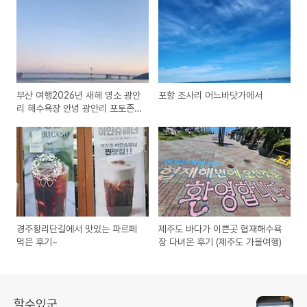
부산 여행2026년 새해 명소 광안
포항 조사리 어느바닷가에서
리 해수욕장 안녕 광안리 포토존
빛의 터널 후기
경주황리단길에서 맛있는 파르페
제주도 바다가 이쁜곳 협재해수욕
먹은 후기~
장 다녀온 후기 (제주도 가을여행)
할수있군