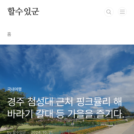
본문 바로가기
할수있군
홈
국내여행
경주 첨성대 근처 핑크뮬리 해
바라기 갈대 등 가을을 즐기다.
by 할수있군
2024. 10. 31.