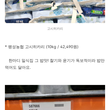
고시히카리
* 팽성농협 고시히카리 (10kg / 42,490원)
한마디 일식집 그 밥맛! 찰기와 윤기가 독보적이라 밥만
먹어도 달아요.