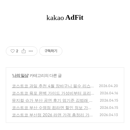
2
구독하기
'
나의 일상
' 카테고리의 다른 글
코스트코 과일 추천 4월 장바구니 필수 리스트
2026.04.20
당도 높은 과일 고르는 꿀팁까지
코스트코 육포 완벽 가이드 가성비부터 프리미
(2)
2026.04.16
엄 와규까지 5종 전격 비교
뮤지컬 슈가 부산 공연 후기 엄기준 김법래 캐
(0)
2026.04.15
스팅 시야 꿀팁 및 주차 정보 총정리
코스트코 부산 수영점 컵라면 할인 정보 가격
(1)
2026.04.15
총정리 육개장 불닭 참깨라면 가성비 비교
코스트코 부산점 2026 라면 가격 총정리 가성
(2)
2026.04.13
비 비교부터 할인 품목까지 완벽 가이드
(0)