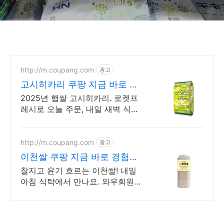
http://m.coupang.com
광고
고시히카리 쿠팡 지금 바로 경
험하세요
2025년 햅쌀 고시히카리. 로켓프
레시로 오늘 주문, 내일 새벽 식탁
에! 신선한 고시히카리 쌀을 와우
회원 무료배송과 함께! 30일 안심
반품.
http://m.coupang.com
광고
이천쌀 쿠팡 지금 바로 경험하
세요
찰지고 윤기 흐르는 이천쌀! 내일
아침 식탁에서 만나요. 와우회원
무료배송, 30일 반품! 고품격 이천
쌀을 쿠팡에서.