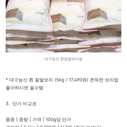
대구농산 흰찹쌀보리쌀
* 대구농산 흰 찰쌀보리 (5kg / 17,490원) 쫀득한 보리밥
좋아하시면 필수템
3. 단가 비교표
품종 | 중량 | 가격 | 100g당 단가