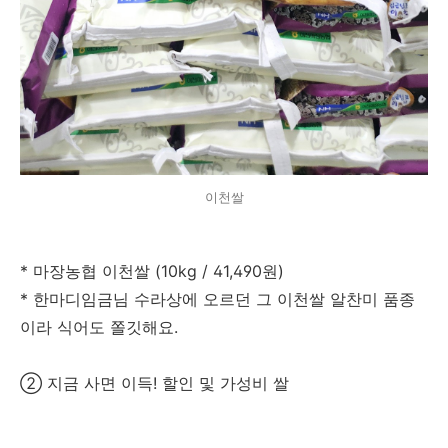
이천쌀
* 마장농협 이천쌀 (10kg / 41,490원)
* 한마디임금님 수라상에 오르던 그 이천쌀 알찬미 품종
이라 식어도 쫄깃해요.
② 지금 사면 이득! 할인 및 가성비 쌀