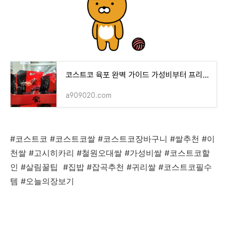
코스트코 육포 완벽 가이드 가성비부터 프리미엄 와규까지 5종 전격 비교
a909020.com
#코스트코 #코스트코쌀 #코스트코장바구니 #쌀추천 #이
천쌀 #고시히카리 #철원오대쌀 #가성비쌀 #코스트코할
인 #살림꿀팁 #집밥 #잡곡추천 #귀리쌀 #코스트코필수
템 #오늘의장보기