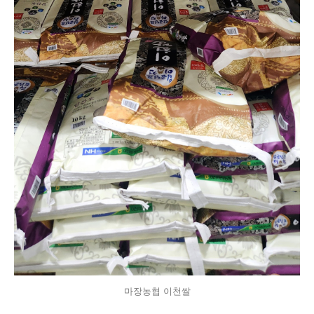
마장농협 이천쌀