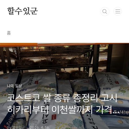
본문 바로가기
할수있군
홈
나의 일상
코스트코 쌀 종류 총정리 고시
히카리부터 이천쌀까지 가격표
다 찍어왔습니다 2026 최신
by 할수있군
2026. 4. 16.