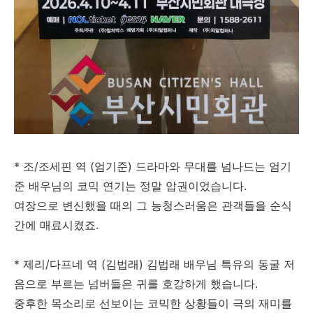
* 조/조세핀 역 (엄기준) 드라마와 무대를 넘나드는 엄기
준 배우님의 코믹 연기는 정말 압권이었습니다.
여장으로 변신했을 때의 그 능청스러움은 관객들을 순식
간에 매료시켰죠.
* 제리/다프네 역 (김법래) 김법래 배우님 특유의 동굴 저
음으로 부르는 넘버들은 귀를 호강하게 했습니다.
중후한 목소리로 선보이는 코믹한 상황들이 극의 재미를