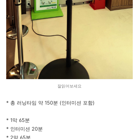
잘읽어보세요
* 총 러닝타임 약 150분 (인터미션 포함)
* 1막 65분
* 인터미션 20분
* 2막 65분