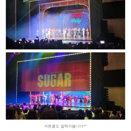
커튼콜도 잘찍어봅니다^^