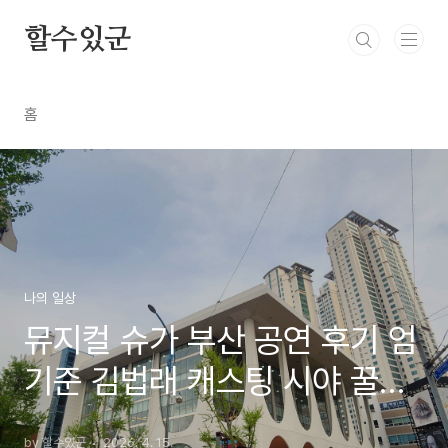
본문 바로가기
할수있군
홈
나의 일상
뮤지컬 슈가 부산 공연 후기 엄
기준 김법래 캐스팅 시야 꿀팁
및 주차 정보 총정리
by 할수있군
2026. 4. 15.