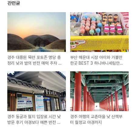
관련글
경주 대릉원 목련 포토존 명당 총
부산 해운대 시장 아이와 가볼만
정리 낮과 밤의 반전 매력 주차 입
한곳 BEST 3 하니바니세림안녕
장료 인생샷 꿀팁
마트 소품샵 정복기
경주 동궁과 월지 입장료 시간 낮
경주 여행의 교촌마을 낮 산책부
방문 후기 야경보다 예쁜 반전 매
터 월정교 야경까지
력