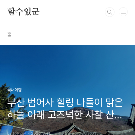
본문 바로가기
할수있군
홈
국내여행
부산 범어사 힐링 나들이 맑은
하늘 아래 고즈넉한 사찰 산책
과 담백한 나물 비빔밥 후기
by 할수있군
2026. 3. 11.