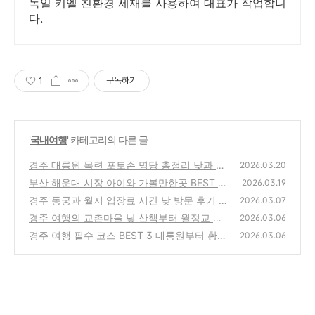
독일 키엘 친환경 세재를 사용하여 대표가 작업합니
다.
1
구독하기
'
국내여행
' 카테고리의 다른 글
경주 대릉원 목련 포토존 명당 총정리 낮과 밤
2026.03.20
의 반전 매력 주차 입장료 인생샷 꿀팁
부산 해운대 시장 아이와 가볼만한곳 BEST 3
(2)
2026.03.19
하니바니세림안녕마트 소품샵 정복기
경주 동궁과 월지 입장료 시간 낮 방문 후기 야
(1)
2026.03.07
경보다 예쁜 반전 매력
경주 여행의 교촌마을 낮 산책부터 월정교 야
(1)
2026.03.06
경까지
경주 여행 필수 코스 BEST 3 대릉원부터 황리
(0)
2026.03.06
단길 십원빵까지
(0)