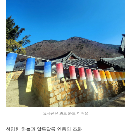
요사진은 봐도 봐도 이뻐요
청명한 하늘과 알록달록 연등의 조화