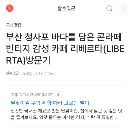
검색하기
할수있군
티스토리
국내맛집
부산 청사포 바다를 담은 콘라떼
빈티지 감성 카페 리베르타(LIBE
RTA)방문기
할수있군
2026. 3. 19. 11:56
http://m.coupang.com
광고
달맞이길 쿠팡 취향 따라 고르는 별미
신선한 국내산 재료로 만든 달맞이길, 집에서 담근 듯 깊은 맛
을 즐겨보세요. 입맛 돋우는 아삭한 김치, 식탁 위 특별한 즐
거움을 선사합니다.